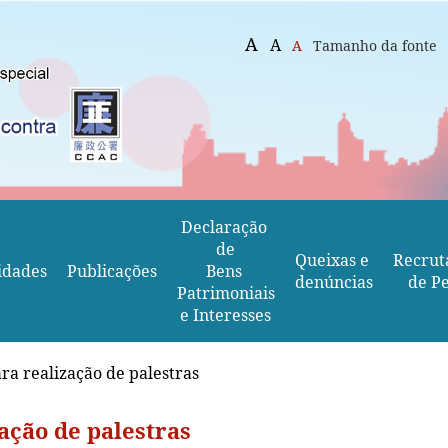
A
A
A
Tamanho da fonte
Declaração 
de
Queixas e 
Recrut
idades
Publicações
Bens 
denúncias
de Pe
Patrimoniais
e Interesses
ara realização de palestras
ação de palestras