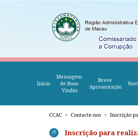
Mensagem 
Breve 
Início
de Boas-
Nov
Apresentação
Vindas
CCAC
>
Contacte-nos
>
Inscrição p
Inscrição para realiz