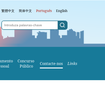
繁體中文
简体中文
Português
English
amento
Concurso 
Contacte-nos
Links
ssoal
Público