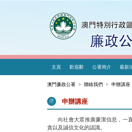
主頁
歡迎辭
公署簡介
最新
澳門廉政公署
>
聯絡我們
>
申辦講座
申辦講座
向社會大眾推廣廉潔信息，一
貪以及誠信文化的認識。