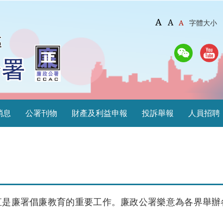
A
A
A
字體大小
消息
公署刊物
財產及利益申報
投訴舉報
人員招聘
直是廉署倡廉教育的重要工作。廉政公署樂意為各界舉辦