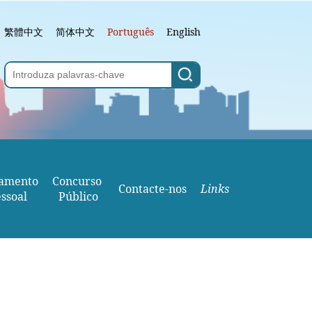
繁體中文
简体中文
Português
English
amento
Concurso 
Contacte-nos
Links
ssoal
Público