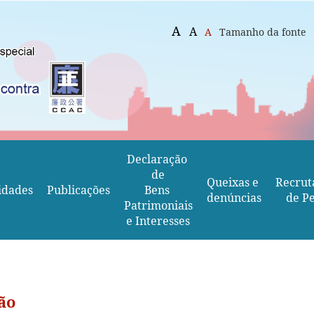
A
A
A
Tamanho da fonte
Declaração 
de
Queixas e 
Recrut
idades
Publicações
Bens 
denúncias
de Pe
Patrimoniais
e Interesses
ão