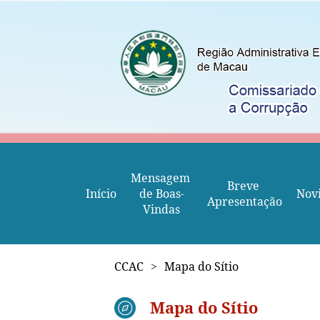
Mensagem 
Breve 
Início
de Boas-
Nov
Apresentação
Vindas
CCAC
>
Mapa do Sítio
Mapa do Sítio