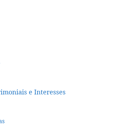
e
imoniais e Interesses
as