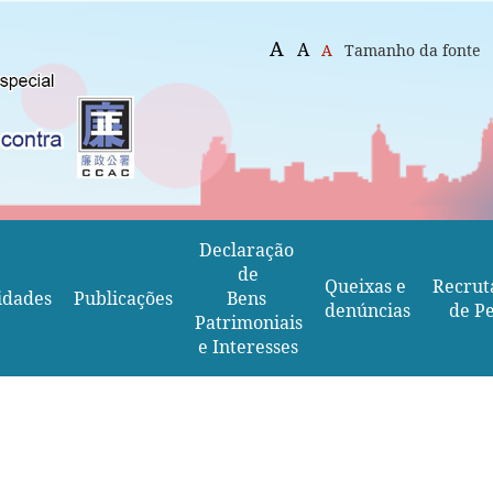
A
A
A
Tamanho da fonte
Declaração 
de
Queixas e 
Recrut
idades
Publicações
Bens 
denúncias
de Pe
Patrimoniais
e Interesses