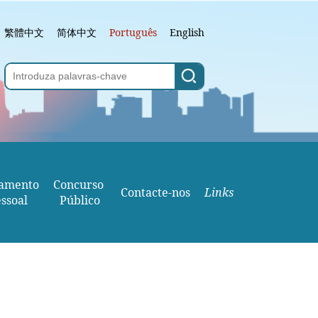
繁體中文
简体中文
Português
English
amento
Concurso 
Contacte-nos
Links
ssoal
Público