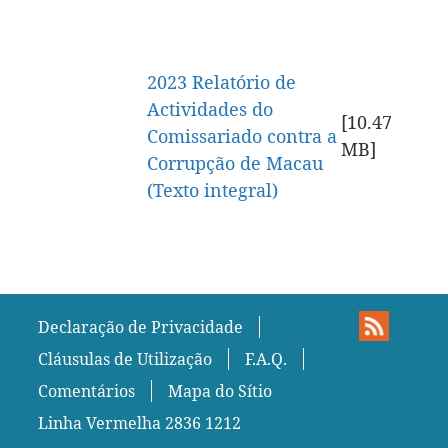
2023 Relatório de
Actividades do
[10.47
Comissariado contra a
MB
]
Corrupção de Macau
(Texto integral)
Declaração de Privacidade
Cláusulas de Utilização
F.A.Q.
Comentários
Mapa do Sítio
Linha Vermelha 2836 1212