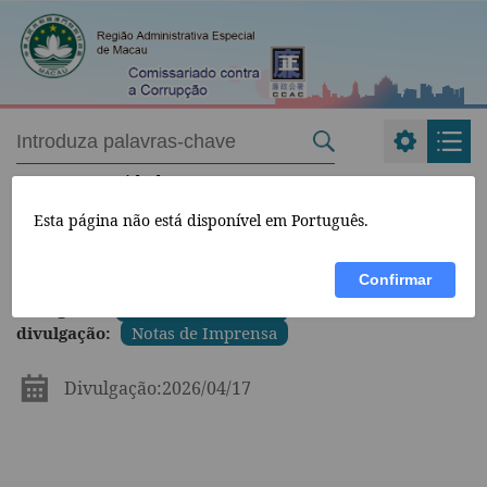
CCAC
>
Novidades
>
Esta página não está disponível em Português.
Confirmar
Categoria:
Novidades do CCAC
Forma de
divulgação:
Notas de Imprensa
Divulgação:2026/04/17