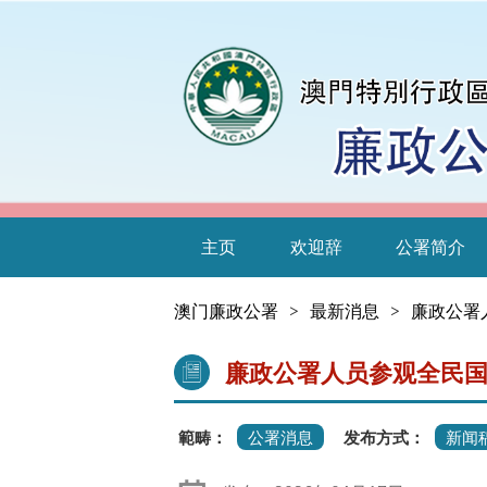
主页
欢迎辞
公署简介
澳门廉政公署
>
最新消息
>
廉政公署
廉政公署人员参观全民
範畴：
公署消息
发布方式：
新闻