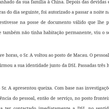
anhado da sua família à China. Depois das devidas 
s do dia seguinte, foi autorizado a passar a noite n
estivesse na posse de documento válido que lhe pe
de também não tinha habitação permanente, viu o se
e horas, o Sr. A voltou ao posto de Macau. O pessoa
firmou a sua identidade junto da DSI. Passadas três h
o Sr. A apresentou queixa. Com base nas investigaçõe
ência do pessoal, então de serviço, no posto fronte
ia ter contactado imediatamente a DSI, no senti