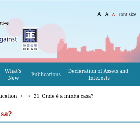
A
A
A
Font size
What's 
Declaration of Assets and 
Publications
New
Interests
ucation
>
>
21. Onde é a minha casa?
asa?