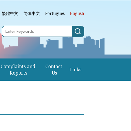
繁體中文
简体中文
Português
English
Complaints and 
Contact 
Links
Reports
Us