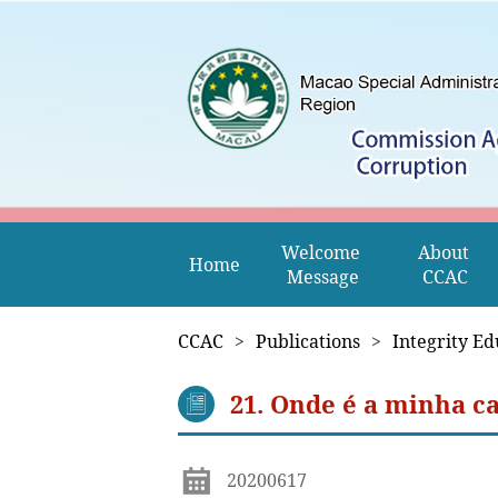
Welcome 
About 
Home
Message
CCAC
CCAC
>
Publications
>
Integrity Ed
21. Onde é a minha c
20200617