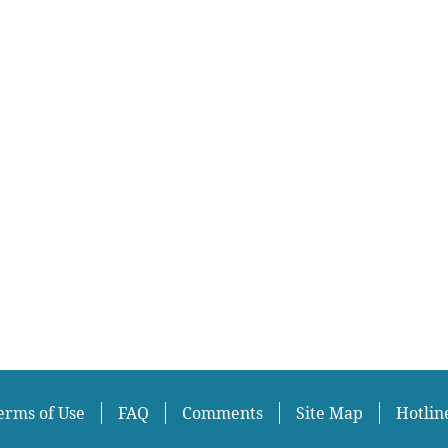
erms of Use
FAQ
Comments
Site Map
Hotlin