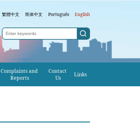
繁體中文
简体中文
Português
English
Complaints and 
Contact 
Links
Reports
Us