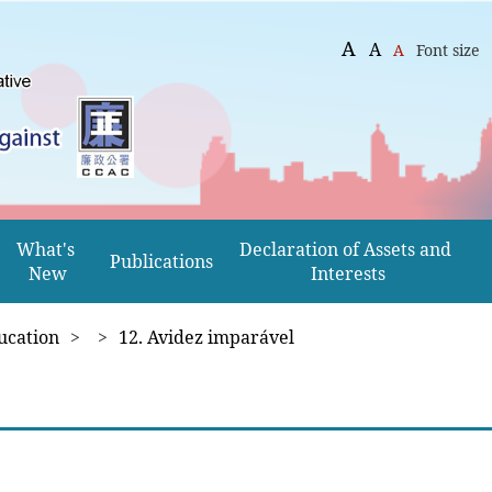
A
A
A
Font size
What's 
Declaration of Assets and 
Publications
New
Interests
ucation
>
>
12. Avidez imparável