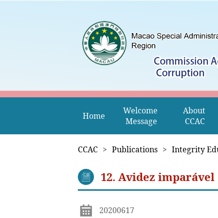
Welcome 
About 
Home
Message
CCAC
CCAC
>
Publications
>
Integrity Ed
12. Avidez imparável
20200617