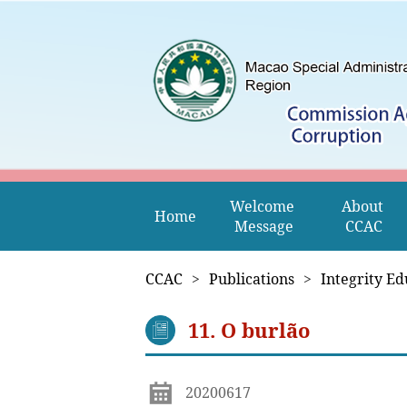
Welcome 
About 
Home
Message
CCAC
CCAC
>
Publications
>
Integrity Ed
11. O burlão
20200617