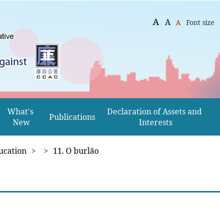
A
A
A
Font size
What's 
Declaration of Assets and 
Publications
New
Interests
ucation
>
>
11. O burlão