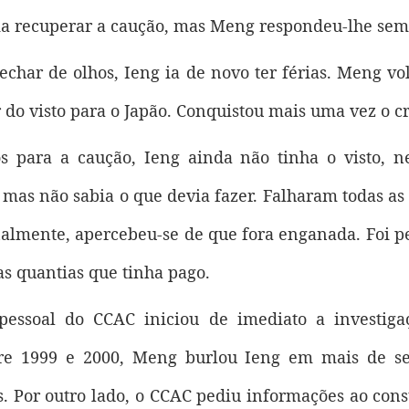
a recuperar a caução, mas Meng respondeu-lhe sem
char de olhos, Ieng ia de novo ter férias. Meng v
r do visto para o Japão. Conquistou mais uma vez o c
s para a caução, Ieng ainda não tinha o visto, 
 mas não sabia o que devia fazer. Falharam todas as
nalmente, apercebeu-se de que fora enganada. Foi p
as quantias que tinha pago.
 pessoal do CCAC iniciou de imediato a investig
tre 1999 e 2000, Meng burlou Ieng em mais de se
icos. Por outro lado, o CCAC pediu informações ao co