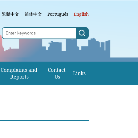
繁體中文
简体中文
Português
English
Complaints and 
Contact 
Links
Reports
Us