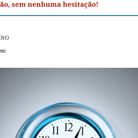
ão, sem nenhuma hesitação!
ANO
eo: