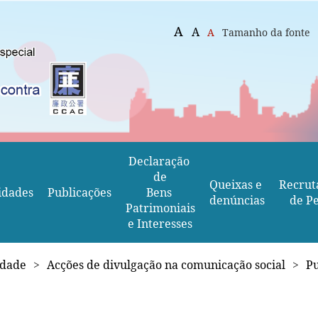
A
A
A
Tamanho da fonte
Declaração 
de
Queixas e 
Recrut
idades
Publicações
Bens 
denúncias
de Pe
Patrimoniais
e Interesses
idade
>
Acções de divulgação na comunicação social
>
Pu