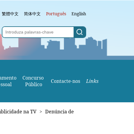
繁體中文
简体中文
Português
English
amento
Concurso 
Contacte-nos
Links
ssoal
Público
blicidade na TV
>
Denúncia de