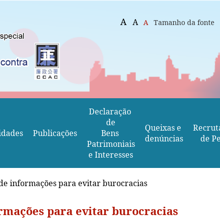
A
A
A
Tamanho da fonte
Declaração 
de
Queixas e 
Recrut
idades
Publicações
Bens 
denúncias
de Pe
Patrimoniais
e Interesses
de informações para evitar burocracias
rmações para evitar burocracias