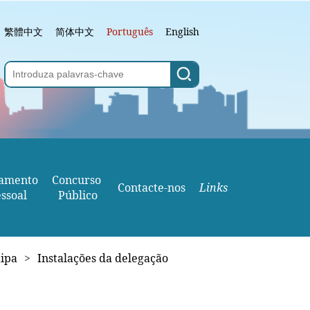
繁體中文
简体中文
Português
English
amento
Concurso 
Contacte-nos
Links
ssoal
Público
aipa
>
Instalações da delegação