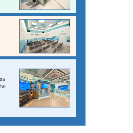
uma
omo