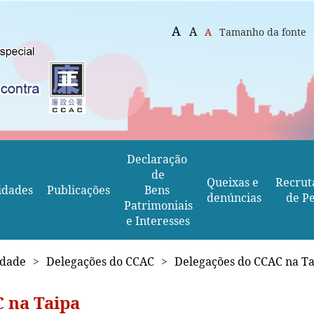
A
A
A
Tamanho da fonte
Declaração 
de
Queixas e 
Recrut
idades
Publicações
Bens 
denúncias
de Pe
Patrimoniais
e Interesses
idade
>
Delegações do CCAC
>
Delegações do CCAC na T
 na Taipa