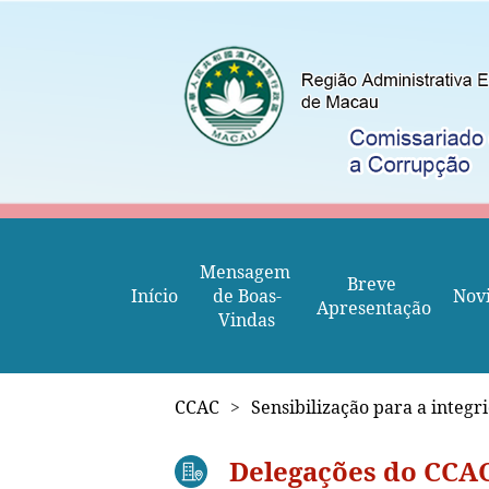
Mensagem 
Breve 
Início
de Boas-
Nov
Apresentação
Vindas
CCAC
>
Sensibilização para a integr
Delegações do CCAC