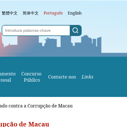
繁體中文
简体中文
Português
English
amento
Concurso 
Contacte-nos
Links
ssoal
Público
iado contra a Corrupção de Macau
rupção de Macau