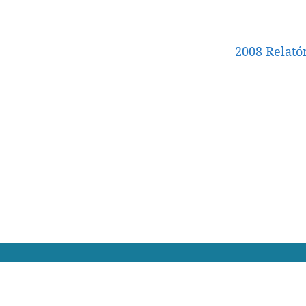
2008 Relató
Declaração de Privacid
Linha Vermelha 2836 12