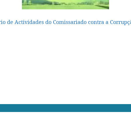
rio de Actividades do Comissariado contra a Corrup
ade
Cláusulas de Utilização
F.A.Q.
Comentários
12