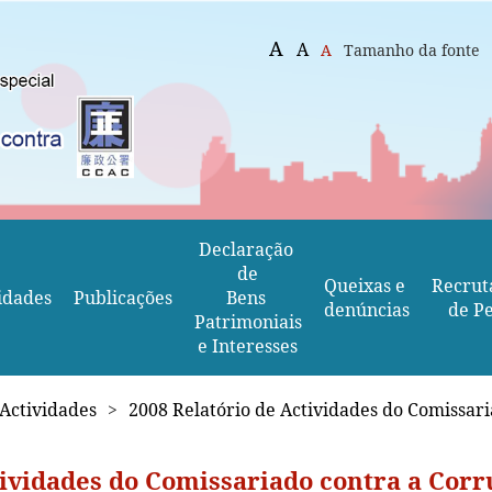
A
A
A
Tamanho da fonte
Declaração 
de
Queixas e 
Recrut
idades
Publicações
Bens 
denúncias
de Pe
Patrimoniais
e Interesses
 Actividades
>
2008 Relatório de Actividades do Comissar
tividades do Comissariado contra a Cor