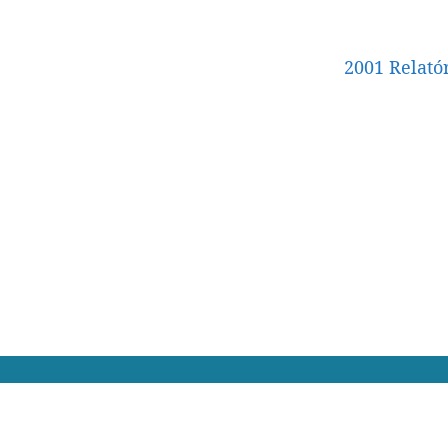
2001 Relató
Declaração de Privacid
Linha Vermelha 2836 12