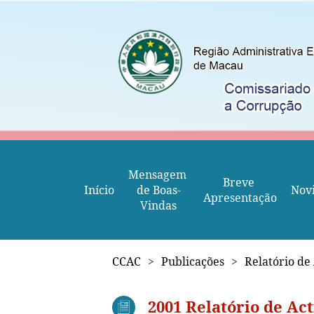
Mensagem 
Breve 
Início
de Boas-
Nov
Apresentação
Vindas
CCAC
>
Publicações
>
Relatório de
2001 Relatório de Ac