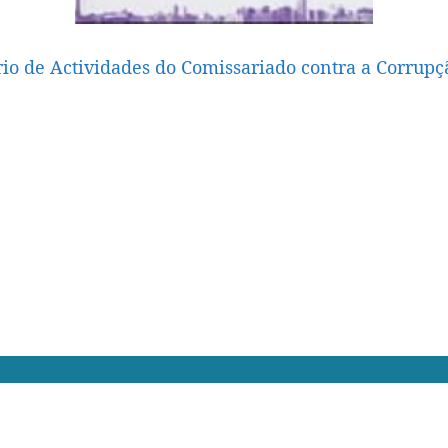
rio de Actividades do Comissariado contra a Corrup
ade
Cláusulas de Utilização
F.A.Q.
Comentários
12