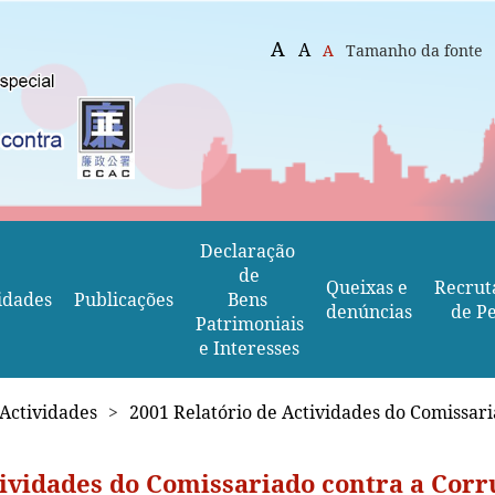
A
A
A
Tamanho da fonte
Declaração 
de
Queixas e 
Recrut
idades
Publicações
Bens 
denúncias
de Pe
Patrimoniais
e Interesses
 Actividades
>
2001 Relatório de Actividades do Comissar
tividades do Comissariado contra a Cor