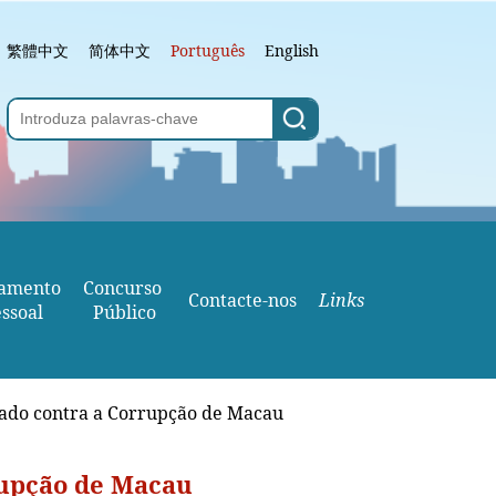
繁體中文
简体中文
Português
English
amento
Concurso 
Contacte-nos
Links
ssoal
Público
iado contra a Corrupção de Macau
rupção de Macau