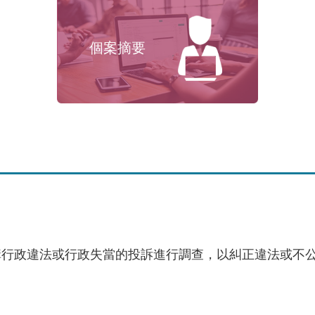
個案摘要
行政申訴個案
調查報告及勸喻
構行政違法或行政失當的投訴進行調查，以糾正違法或不