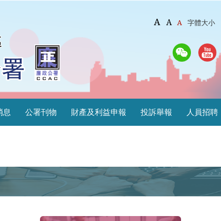
A
A
A
字體大小
消息
公署刊物
財產及利益申報
投訴舉報
人員招聘