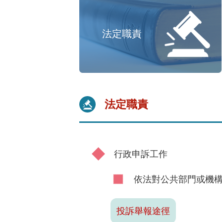
法定職責
法定職責
行政申訴工作
依法對公共部門或機
投訴舉報途徑