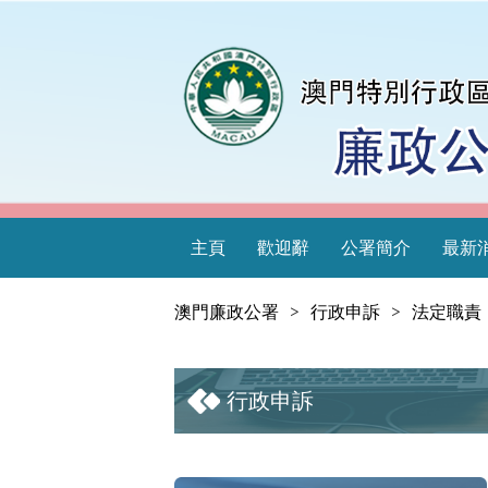
主頁
歡迎辭
公署簡介
最新
澳門廉政公署
>
行政申訴
>
法定職責
行政申訴