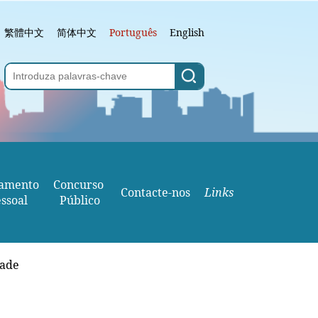
繁體中文
简体中文
Português
English
amento
Concurso 
Contacte-nos
Links
ssoal
Público
dade