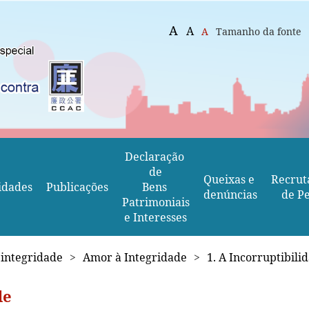
A
A
A
Tamanho da fonte
Declaração 
de
Queixas e 
Recrut
idades
Publicações
Bens 
denúncias
de Pe
Patrimoniais
e Interesses
 integridade
>
Amor à Integridade
>
1. A Incorruptibili
de