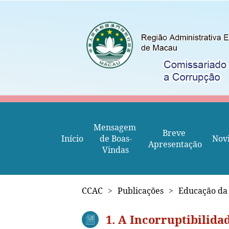
Mensagem 
Breve 
Início
de Boas-
Nov
Apresentação
Vindas
CCAC
>
Publicações
>
Educação da
1. A Incorruptibilida