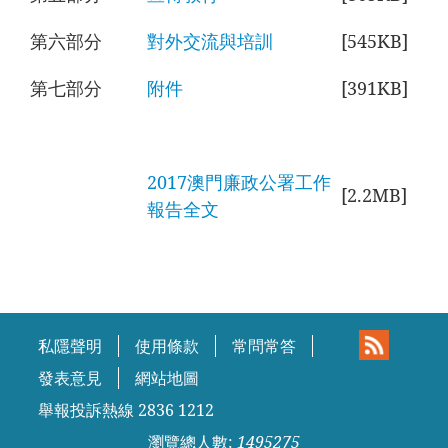
第六部分
對外交流與培訓
[545KB]
第七部分
附件
[391KB]
2017澳門廉政公署工作
[2.2MB]
報告全文
私隱聲明
使用條款
常問常答
發表意見
網站地圖
舉報投訴熱線 2836 1212
瀏覽總人數:
1495275