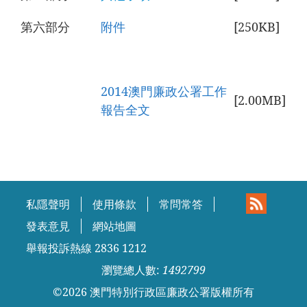
第六部分
附件
[250KB]
2014澳門廉政公署工作
[2.00MB]
報告全文
私隱聲明
使用條款
常問常答
發表意見
網站地圖
舉報投訴熱線 2836 1212
瀏覽總人數:
1492799
©
2026
澳門特別行政區廉政公署版權所有