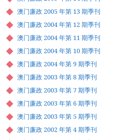
澳门廉政 2005 年第 13 期季刊
澳门廉政 2004 年第 12 期季刊
澳门廉政 2004 年第 11 期季刊
澳门廉政 2004 年第 10 期季刊
澳门廉政 2004 年第 9 期季刊
澳门廉政 2003 年第 8 期季刊
澳门廉政 2003 年第 7 期季刊
澳门廉政 2003 年第 6 期季刊
澳门廉政 2003 年第 5 期季刊
澳门廉政 2002 年第 4 期季刊