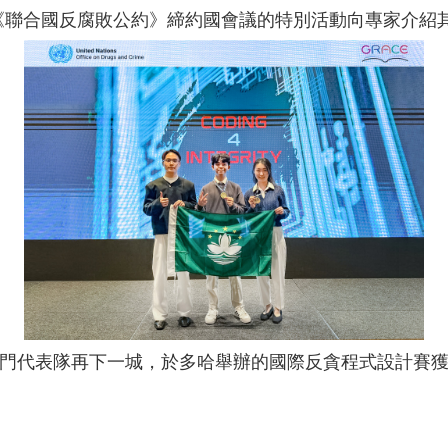
在《聯合國反腐敗公約》締約國會議的特別活動向專家介紹
門代表隊再下一城，於多哈舉辦的國際反貪程式設計賽