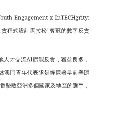
ement x InTECHgrity:
亞洲青年反貪程式設計馬拉松”奪冠的數字反貪
地人才交流AI賦能反貪，獲益良多，
述澳門青年代表隊是經廉署早前舉辦
連番擊敗亞洲多個國家及地區的選手，