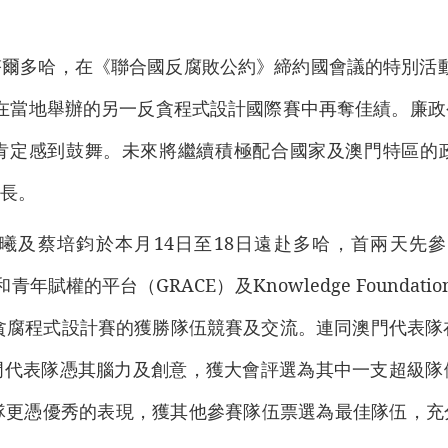
爾多哈，在《聯合國反腐敗公約》締約國會議的特別活
在當地舉辦的另一反貪程式設計國際賽中再奪佳績。廉
肯定感到鼓舞。未來將繼續積極配合國家及澳門特區的
長。
曦及蔡培鈞於本月14日至18日遠赴多哈，首兩天先
賦權的平台（GRACE）及Knowledge Foundatio
在世界反貪腐程式設計賽的獲勝隊伍競賽及交流。連同澳門代表
門代表隊憑其腦力及創意，獲大會評選為其中一支超級隊
隊更憑優秀的表現，獲其他參賽隊伍票選為最佳隊伍，