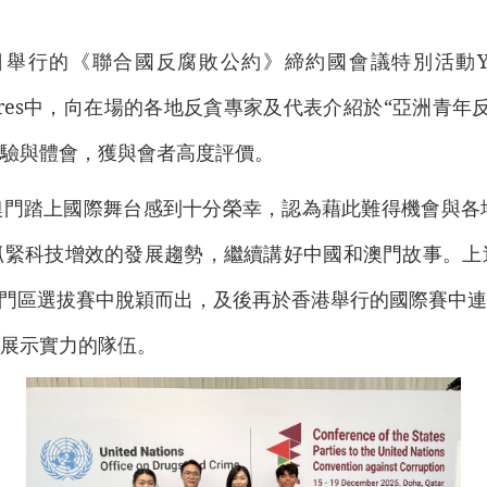
《聯合國反腐敗公約》締約國會議特別活動Youth Engag
leaner Futures中，向在場的各地反貪專家及代表介紹於“
驗與體會，獲與會者高度評價。
門踏上國際舞台感到十分榮幸，認為藉此難得機會與各
抓緊科技增效的發展趨勢，繼續講好中國和澳門故事。上
澳門區選拔賽中脫穎而出，及後再於香港舉行的國際賽中
展示實力的隊伍。