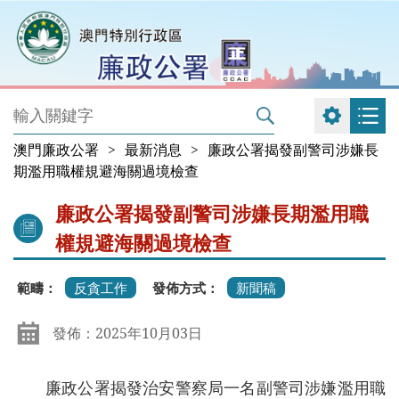
澳門廉政公署
>
最新消息
>
廉政公署揭發副警司涉嫌長
期濫用職權規避海關過境檢查
廉政公署揭發副警司涉嫌長期濫用職
權規避海關過境檢查
範疇：
反貪工作
發佈方式：
新聞稿
發佈：2025年10月03日
廉政公署揭發治安警察局一名副警司涉嫌濫用職