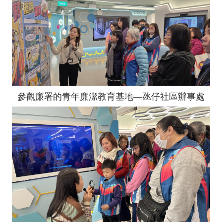
參觀廉署的青年廉潔教育基地—氹仔社區辦事處