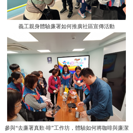
義工親身體驗廉署如何推廣社區宣傳活動
參與“去廉署真歎‧啡”工作坊，體驗如何將咖啡與廉潔