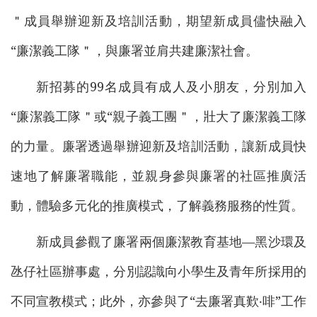
＂成員舉辦迎新及培訓活動，期望新成員儘快融入
“廉潔義工隊＂，與廉署並肩共建廉潔社會。
新招募的99名成員有成人及小朋友，分別加入
“廉潔義工隊＂或“親子義工團＂，壯大了廉潔義工隊
的力量。廉署透過舉辦迎新及培訓活動，讓新成員快
速地了解廉署職能，並親身參與廉署的社區推廣活
動，體驗多元化的推廣模式，了解義務服務的性質。
新成員參觀了廉署兩個廉潔教育基地—黑沙環及
氹仔社區辦事處，分別認識向小學生及青年所採用的
不同宣教模式；此外，亦參與了“去廉署真歎‧啡”工作