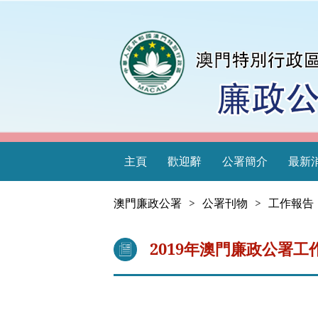
主頁
歡迎辭
公署簡介
最新
澳門廉政公署
>
公署刊物
>
工作報告
2019年澳門廉政公署工