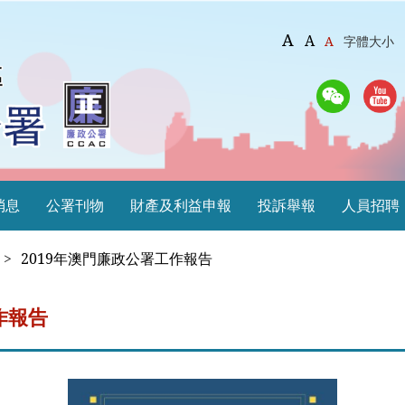
A
A
A
字體大小
消息
公署刊物
財產及利益申報
投訴舉報
人員招聘
>
2019年澳門廉政公署工作報告
作報告