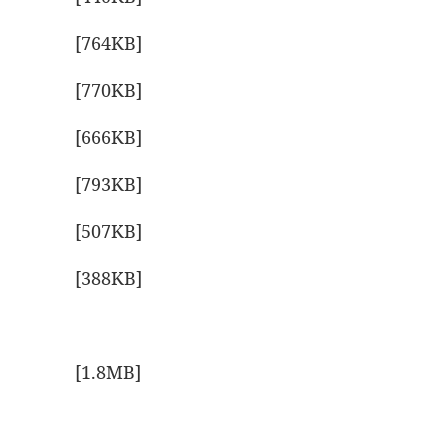
[764KB]
[770KB]
[666KB]
[793KB]
[507KB]
[388KB]
[1.8MB]