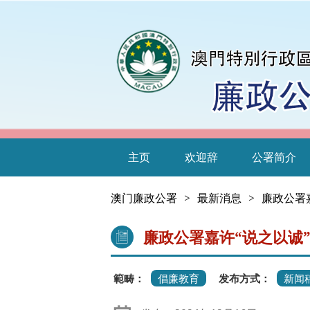
主页
欢迎辞
公署简介
澳门廉政公署
>
最新消息
>
廉政公署
廉政公署嘉许“说之以诚
範畴：
倡廉教育
发布方式：
新闻