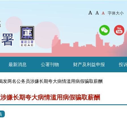
A
A
A
字体大小
最新消息
公署刊物
财产及利益申报
投
揭发两名公务员涉嫌长期夸大病情滥用病假骗取薪酬
员涉嫌长期夸大病情滥用病假骗取薪酬
稿