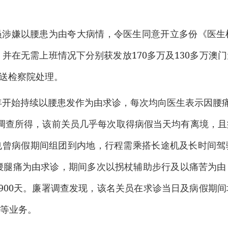
员涉嫌以腰患为由夸大病情，令医生同意开立多份《医生
多天，并在无需上班情况下分别获发放170多万及130多万
移送检察院处理。
6年开始持续以腰患发作为由求诊，每次均向医生表示因腰痛
廉署调查所得，该前关员几乎每次取得病假当天均有离境，
也曾病假期间组团到内地，行程需乘搭长途机及长时间驾
以腰腿痛为由求诊，期间多次以拐杖辅助步行及以痛苦为
过900天。廉署调查发现，该名关员在求诊当日及病假期
等业务。