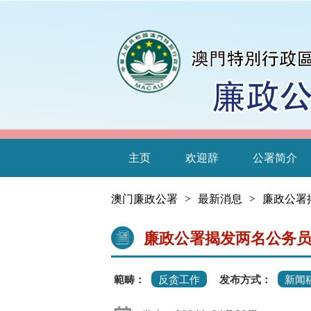
主页
欢迎辞
公署简介
澳门廉政公署
>
最新消息
>
廉政公署
廉政公署揭发两名公务
範畴：
反贪工作
发布方式：
新闻